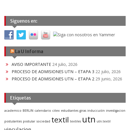
Siguenos en:
La U Informa
AVISO IMPORTANTE
24 julio, 2026
PROCESO DE ADMISIONES UTN – ETAPA 3
22 julio, 2026
PROCESO DE ADMISIONES UTN – ETAPA 2
29 junio, 2026
Etiquetas
academico
BERLIN
calendario
citex
estudiantes
giras
induccuión
investigacion
utn
textil
postulantes
postular
sociedad
textiles
utn.textil
vinculacion