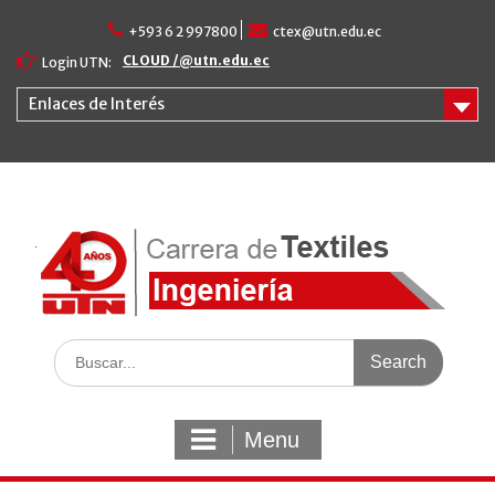
Skip
+593 6 2 997800
ctex@utn.edu.ec
to
content
CLOUD /@utn.edu.ec
Login UTN:
Enlaces de Interés
Search
for:
Menu